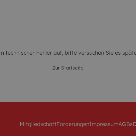
en
Leben
Ankommen
Blog
in technischer Fehler auf, bitte versuchen Sie es spät
Zur Startseite
Mitgliedschaft
Förderungen
Impressum
AGBs
D