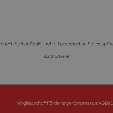
en
Leben
Ankommen
Blog
in technischer Fehler auf, bitte versuchen Sie es spät
Zur Startseite
Mitgliedschaft
Förderungen
Impressum
AGBs
D