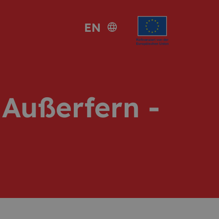
EN
language
 Außerfern -