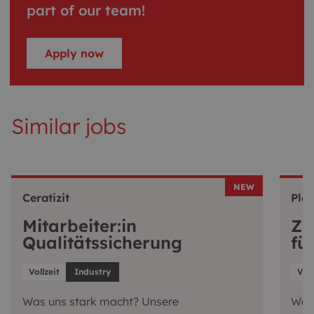
part of our team!
Apply now
Similar jobs
NEW
Ceratizit
Pla
Mitarbeiter:in
Ze
Qualitätssicherung
fü
Vollzeit
Industry
Voll
Was uns stark macht? Unsere
Was 