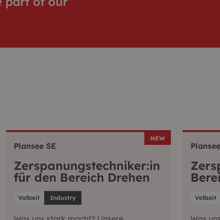
part of our
NEW
Plansee SE
Plansee
Zerspanungstechniker:in
Zers
für den Bereich Drehen
Bere
Vollzeit
Industry
Vollzeit
Was uns stark macht? Unsere
Was uns