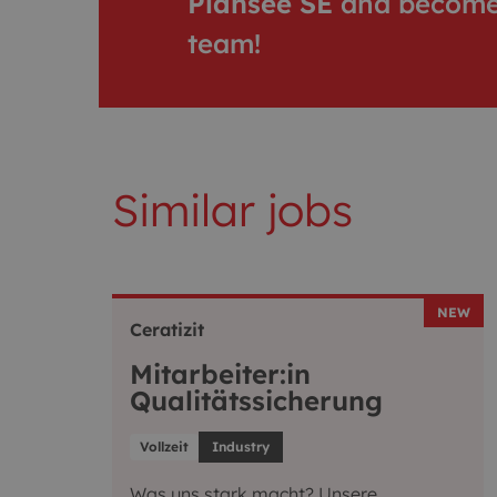
Plansee SE
and become 
team!
Similar jobs
NEW
Ceratizit
Mitarbeiter:in
Qualitätssicherung
Vollzeit
Industry
Was uns stark macht? Unsere