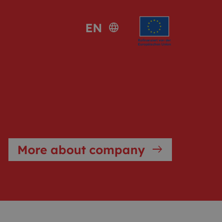
EN
language
More about company
east