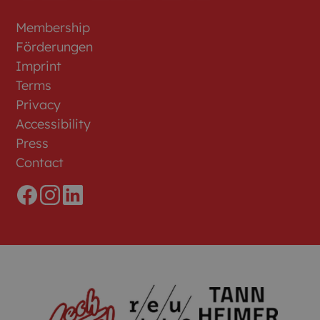
Plansee Gruppe verbindet.
Unte
such
Membership
oder
Förderungen
Imprint
Terms
Privacy
Accessibility
Press
Contact