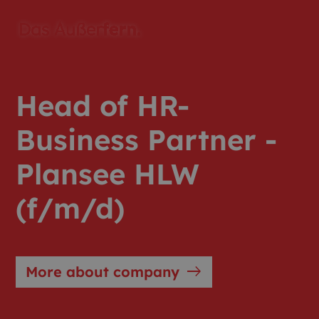
Head of HR-
Business Partner -
Plansee HLW
(f/m/d)
east
More about company