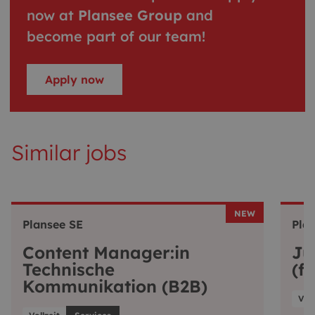
now at
Plansee Group
and
become part of our team!
Apply now
Similar jobs
NEW
Plansee SE
Pla
Content Manager:in
Ju
Technische
(f
Kommunikation (B2B)
Voll