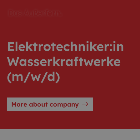
Elektrotechniker:in
Wasserkraftwerke
(m/w/d)
east
More about company