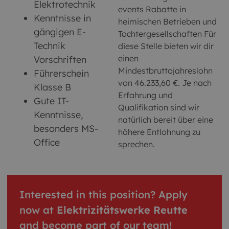
Elektrotechnik
events Rabatte in
Kenntnisse in
heimischen Betrieben und
gängigen E-
Tochtergesellschaften Für
Technik
diese Stelle bieten wir dir
einen
Vorschriften
Mindestbruttojahreslohn
Führerschein
von 46.233,60 €. Je nach
Klasse B
Erfahrung und
Gute IT-
Qualifikation sind wir
Kenntnisse,
natürlich bereit über eine
besonders MS-
höhere Entlohnung zu
Office
sprechen.
Interested in this position? Apply
now at
Elektrizitätswerke Reutte
and become part of our team!