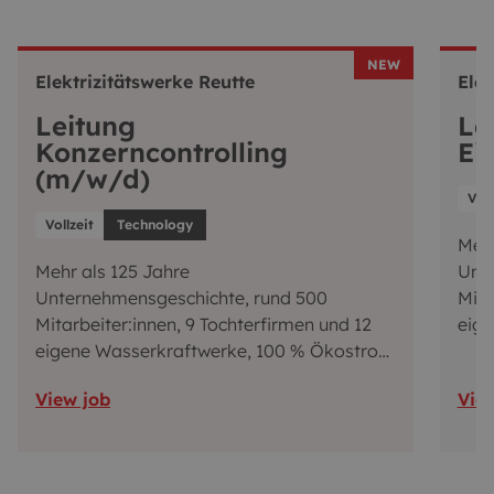
NEW
Elektrizitätswerke Reutte
Elek
Leitung
Le
Konzerncontrolling
Ei
(m/w/d)
Voll
Vollzeit
Technology
Mehr
Mehr als 125 Jahre
Unte
Unternehmensgeschichte, rund 500
Mita
Mitarbeiter:innen, 9 Tochterfirmen und 12
eig
eigene Wasserkraftwerke, 100 % Ökostrom
und 
und starke Heimatverbundenheit – das
sind
View job
Vie
sind wir, Experte in unterschiedlichen
Bran
Branchen und Mitgestalter der
Ener
Energiezukunft. Du willst auch Teil der
Ene
Energiewende werden und Zukunft
gest