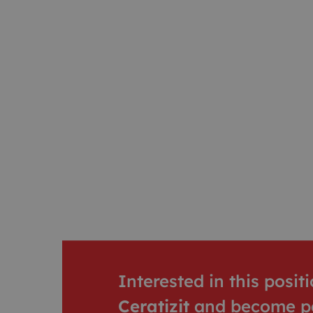
Interested in this posi
Ceratizit
and become pa