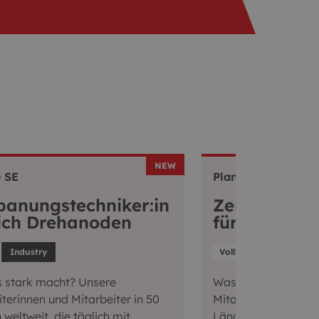
NEW
 SE
Plansee SE
panungstechniker:in
Zerspanungs
ich Drehanoden
für den Bere
Industry
Vollzeit
Industry
 stark macht? Unsere
Was uns stark mach
terinnen und Mitarbeiter in 50
Mitarbeiterinnen un
weltweit, die täglich mit
Ländern weltweit, di