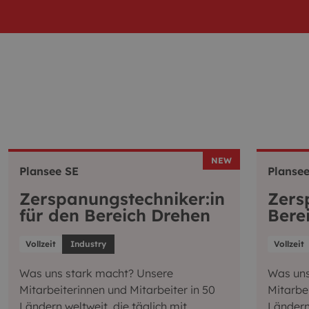
NEW
Plansee SE
Plansee
Zerspanungstechniker:in
Zers
für den Bereich Drehen
Bere
Vollzeit
Industry
Vollzeit
Was uns stark macht? Unsere
Was uns
Mitarbeiterinnen und Mitarbeiter in 50
Mitarbei
Ländern weltweit, die täglich mit
Ländern 