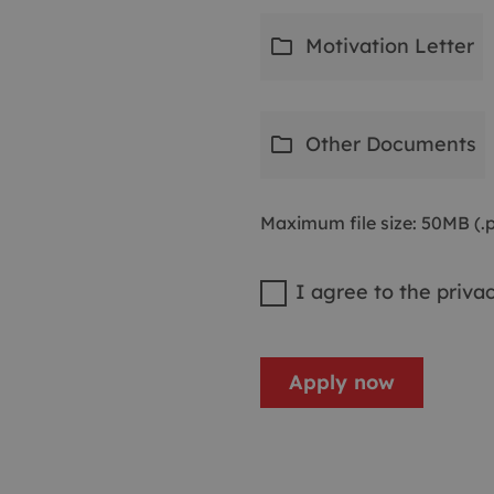
folder
Motivation Letter
folder
Other Documents
Maximum file size: 50MB (.p
I agree to the
privac
Apply now