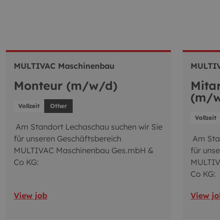
MULTIVAC Maschinenbau
MULTIV
Monteur (m/w/d)
Mitar
(m/w
Vollzeit
Other
Vollzeit
Am Standort Lechaschau suchen wir Sie
für unseren Geschäftsbereich
Am Stan
MULTIVAC Maschinenbau Ges.mbH &
für uns
Co KG:
MULTIV
Co KG:
View job
View jo