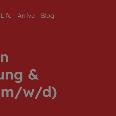
Life
Arrive
Blog
in
ung &
(m/w/d)