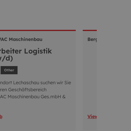
AC Maschinenbau
Bergbahnen Tannh
beiter Logistik
/d)
Other
dort Lechaschau suchen wir Sie
eren Geschäftsbereich
AC Maschinenbau Ges.mbH &
b
View job