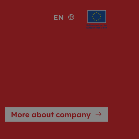
EN
language
More about company
east