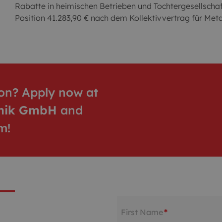
Rabatte in heimischen Betrieben und Tochtergesellschaf
Position 41.283,90 € nach dem Kollektivvertrag für Met
tion? Apply now at
hnik GmbH
and
m!
First Name
*