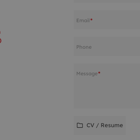
Email
*
n
)
Phone
Message
*
folder
CV / Resume