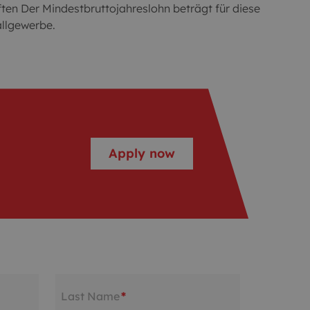
ten Der Mindestbruttojahreslohn beträgt für diese
allgewerbe.
Apply now
Last Name
*