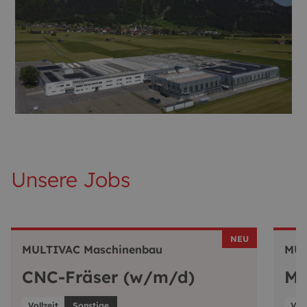
Unsere Jobs
NEU
MULTIVAC Maschinenbau
MUL
CNC-Fräser (w/m/d)
Mo
Vollzeit
Sonstige
Voll