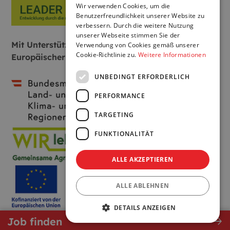
Wir verwenden Cookies, um die
Benutzerfreundlichkeit unserer Website zu
verbessern. Durch die weitere Nutzung
unserer Webseite stimmen Sie der
Mit Unterstützung von Bund, Land und
Verwendung von Cookies gemäß unserer
Cookie-Richtlinie zu.
Weitere Informationen
Europäischer Union:
UNBEDINGT ERFORDERLICH
PERFORMANCE
TARGETING
FUNKTIONALITÄT
ALLE AKZEPTIEREN
ALLE ABLEHNEN
DETAILS ANZEIGEN
east
Job finden